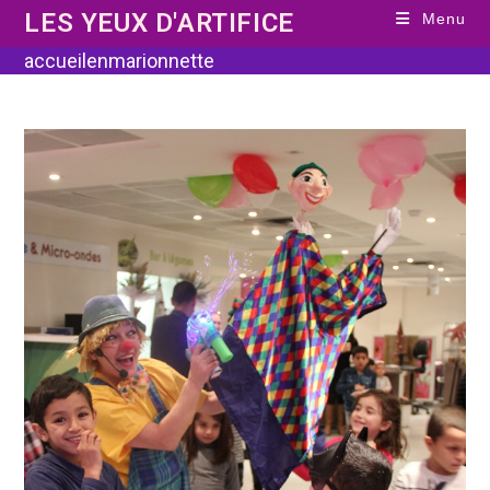
Skip
LES YEUX D'ARTIFICE
Menu
to
content
accueilenmarionnette