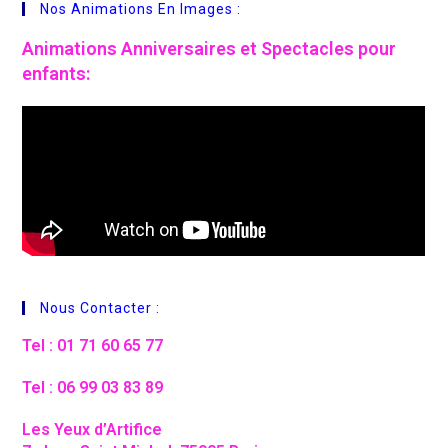
Nos Animations En Images :
Animations
Anniversaires et Spectacles pour
enfants:
Nous Contacter :
Tel : 01 71 60 65 77
Tel : 06 99 03 83 89
Les Yeux d’Artifice