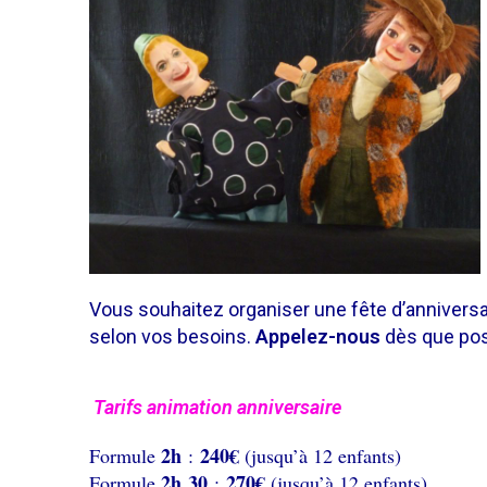
Vous souhaitez organiser une fête d’annivers
selon vos besoins.
Appelez-nous
dès que po
Tarifs animation anniversaire
2h
240
€
F
ormule
:
(jusqu’à 12 enfants)
2h
30
270
€
F
ormule
:
(jusqu’à 12 enfants)