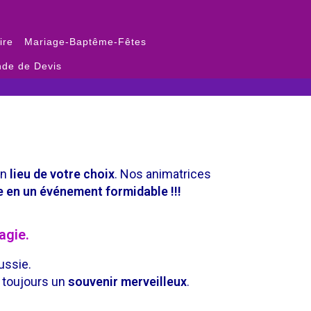
ire
Mariage-Baptême-Fêtes
de de Devis
un
lieu de votre choix
. Nos animatrices
e en un événement formidable !!!
agie.
ussie.
r toujours un
souvenir merveilleux
.