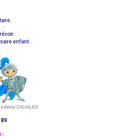
aire.
évoir.
aire enfant.
 à thème CHEVALIER
 89
s
: