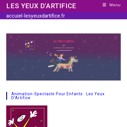
Skip
LES YEUX D'ARTIFICE
Menu
to
content
accuiel-lesyeuxdartifice.fr
Animation-Spectacle Pour Enfants : Les Yeux
D’Artifice