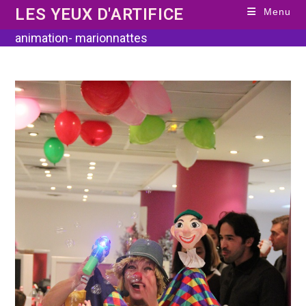
Skip
LES YEUX D'ARTIFICE
Menu
to
content
animation- marionnattes