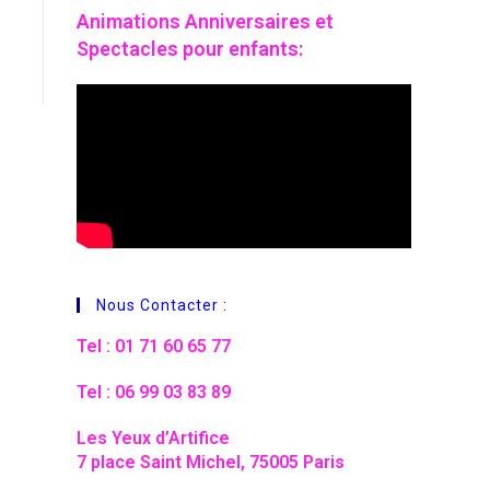
Animations
Anniversaires et
Spectacles pour enfants:
Nous Contacter :
Tel : 01 71 60 65 77
Tel : 06 99 03 83 89
Les Yeux d’Artifice
7 place Saint Michel, 75005 Paris