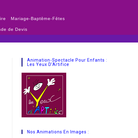
ire
Mariage-Baptême-Fêtes
de de Devis
Animation-Spectacle Pour Enfants :
Les Yeux D’Artifice
Nos Animations En Images :