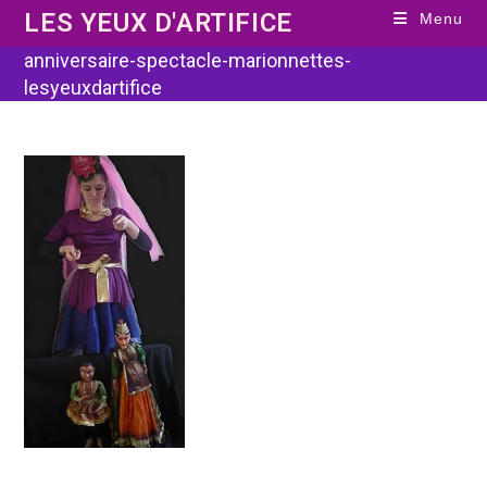
Skip
LES YEUX D'ARTIFICE
Menu
to
content
anniversaire-spectacle-marionnettes-
lesyeuxdartifice