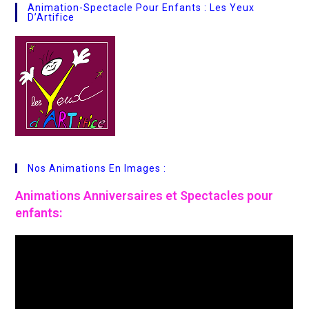
Animation-Spectacle Pour Enfants : Les Yeux
D’Artifice
Nos Animations En Images :
Animations
Anniversaires et Spectacles pour
enfants: