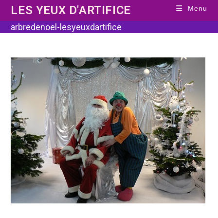
Skip
LES YEUX D'ARTIFICE
Menu
to
content
arbredenoel-lesyeuxdartifice