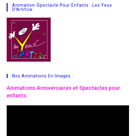
Animation-Spectacle Pour Enfants : Les Yeux
D’Artifice
Nos Animations En Images :
Animations
Anniversaires et Spectacles pour
enfants: