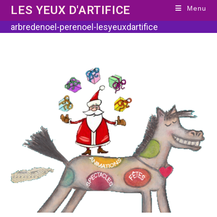
Skip
LES YEUX D'ARTIFICE
Menu
to
content
arbredenoel-perenoel-lesyeuxdartifice