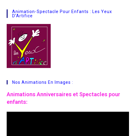
Animation-Spectacle Pour Enfants : Les Yeux
D’Artifice
Nos Animations En Images :
Animations
Anniversaires et Spectacles pour
enfants: