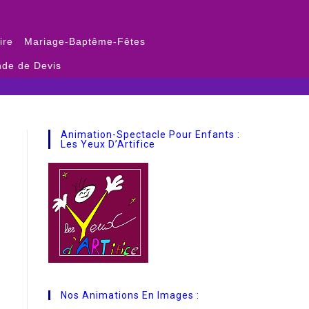
ire
Mariage-Baptême-Fêtes
de de Devis
Animation-Spectacle Pour Enfants :
Les Yeux D’Artifice
Nos Animations En Images :