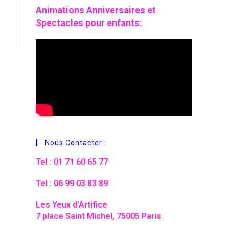
Animations
Anniversaires et
Spectacles pour enfants:
Nous Contacter :
Tel : 01 71 60 65 77
Tel : 06 99 03 83 89
Les Yeux d’Artifice
7 place Saint Michel, 75005 Paris