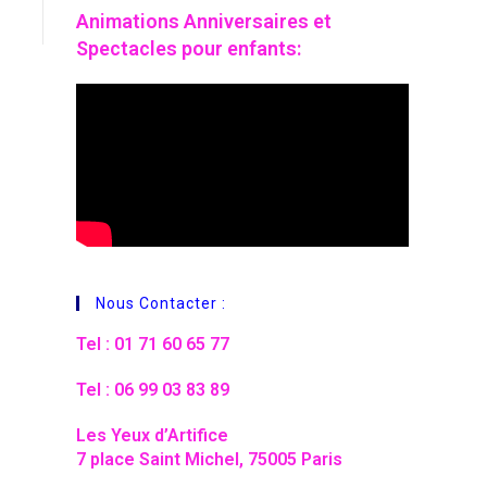
Animations
Anniversaires et
Spectacles pour enfants:
Nous Contacter :
Tel : 01 71 60 65 77
Tel : 06 99 03 83 89
Les Yeux d’Artifice
7 place Saint Michel, 75005 Paris