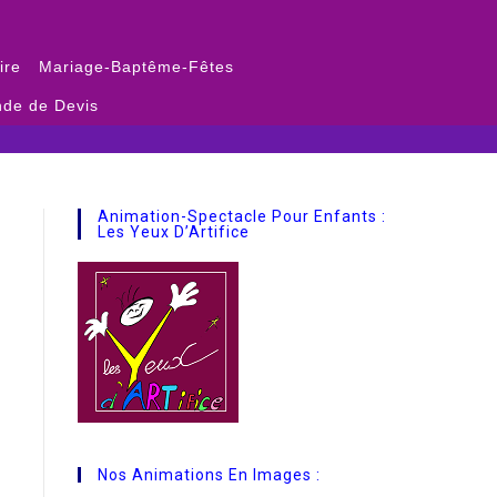
ire
Mariage-Baptême-Fêtes
de de Devis
Animation-Spectacle Pour Enfants :
Les Yeux D’Artifice
Nos Animations En Images :