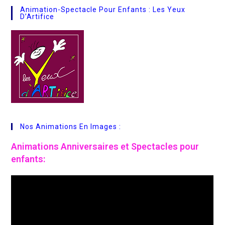
Animation-Spectacle Pour Enfants : Les Yeux
D’Artifice
Nos Animations En Images :
Animations
Anniversaires et Spectacles pour
enfants: