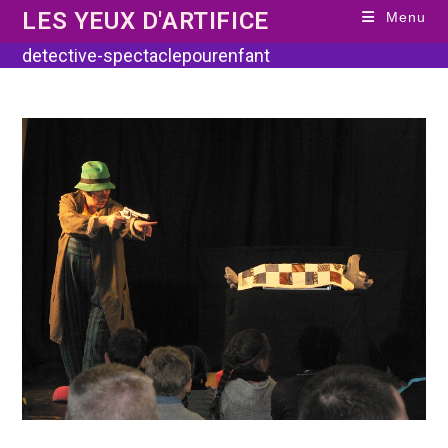
Skip
LES YEUX D'ARTIFICE
Menu
to
content
detective-spectaclepourenfant