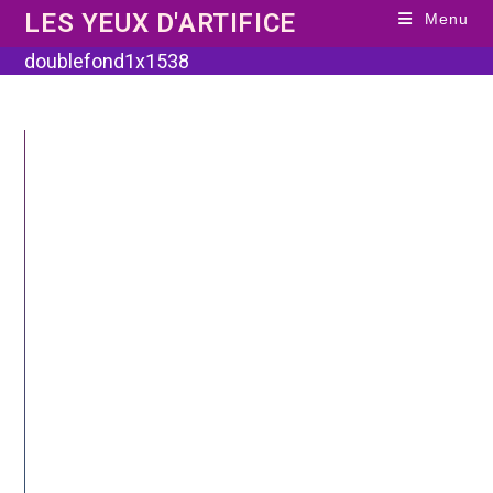
Skip
LES YEUX D'ARTIFICE
Menu
to
content
doublefond1x1538