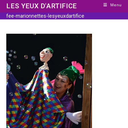
Skip
LES YEUX D'ARTIFICE
Menu
to
content
fee-marionnettes-lesyeuxdartifice