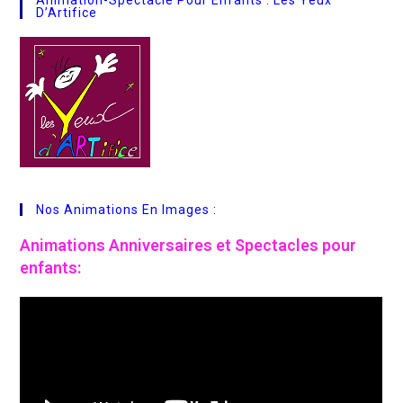
Animation-Spectacle Pour Enfants : Les Yeux
D’Artifice
Nos Animations En Images :
Animations
Anniversaires et Spectacles pour
enfants: