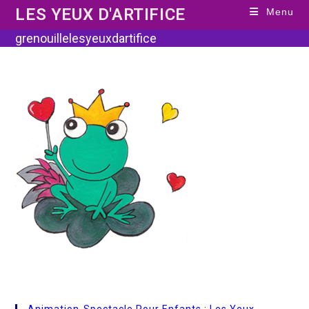
Skip
LES YEUX D'ARTIFICE
Menu
to
content
grenouillelesyeuxdartifice