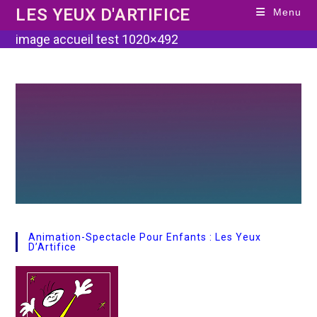
Skip
LES YEUX D'ARTIFICE
Menu
to
content
image accueil test 1020×492
Animation-Spectacle Pour Enfants : Les Yeux
D’Artifice