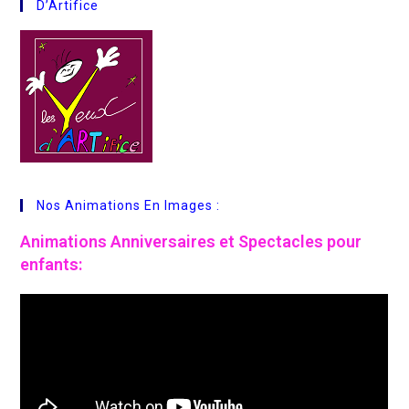
D’Artifice
Nos Animations En Images :
Animations
Anniversaires et Spectacles pour
enfants: