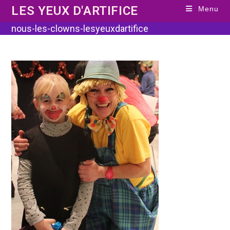
Skip
LES YEUX D'ARTIFICE
Menu
to
content
nous-les-clowns-lesyeuxdartifice