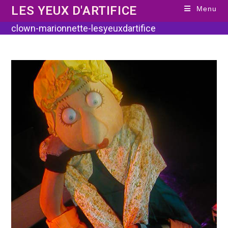
Skip
LES YEUX D'ARTIFICE
Menu
to
content
clown-marionnette-lesyeuxdartifice