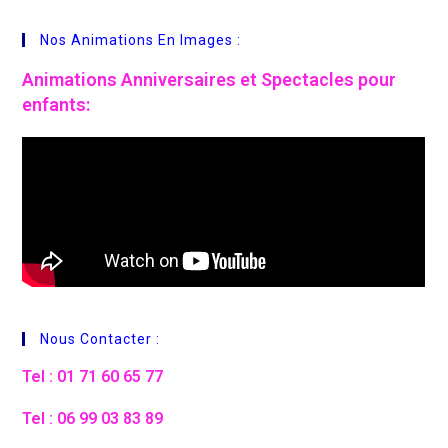
Nos Animations En Images :
Animations
Anniversaires et Spectacles pour
enfants:
Nous Contacter :
Tel : 01 71 60 65 77
Tel : 06 99 03 83 89