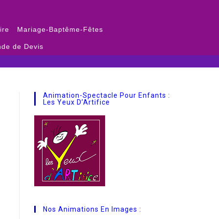
ire
Mariage-Baptême-Fêtes
de de Devis
Animation-Spectacle Pour Enfants :
Les Yeux D’Artifice
Nos Animations En Images :