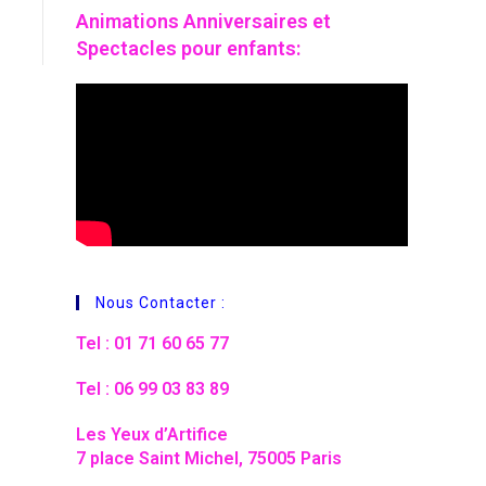
Animations
Anniversaires et
Spectacles pour enfants:
Nous Contacter :
Tel : 01 71 60 65 77
Tel : 06 99 03 83 89
Les Yeux d’Artifice
7 place Saint Michel, 75005 Paris