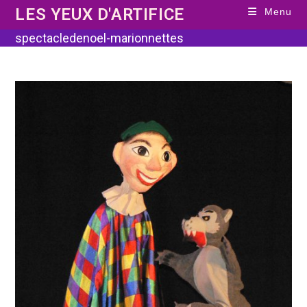
Skip
LES YEUX D'ARTIFICE
Menu
to
content
spectacledenoel-marionnettes