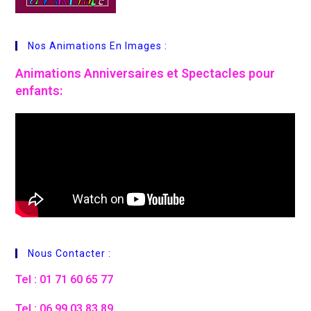
Nos Animations En Images :
Animations
Anniversaires et Spectacles pour
enfants:
Nous Contacter :
Tel : 01 71 60 65 77
Tel : 06 99 03 83 89